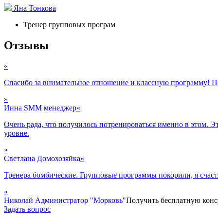
Яна Тонкова
Тренер групповых програм
Отзывы
«
Спасибо за внимательное отношение и классную программу! По
»
Инна
SMM менеджер
«
Очень рада, что получилось потренироваться именно в этом. Это
уровне.
»
Светлана
Домохозяйка
«
Тренера бомбические. Групповые программы покорили, я счастл
»
Николай
Администратор "Морковь"
Получить бесплатную конс
Задать вопрос