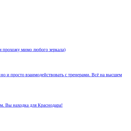
м прохожу мимо любого зеркала)
, но и просто взаимодействовать с тренерами. Всё на высшем
ом. Вы находка для Краснодара!