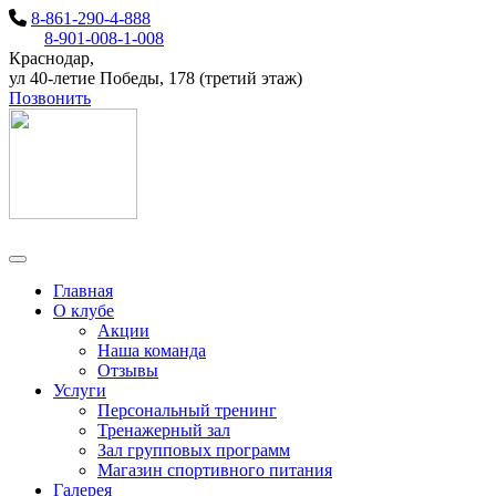
8-861-290-4-888
8-901-008-1-008
Краснодар,
ул 40-летие Победы, 178 (третий этаж)
Позвонить
Toggle navigation
Главная
О клубе
Акции
Наша команда
Отзывы
Услуги
Персональный тренинг
Тренажерный зал
Зал групповых программ
Магазин спортивного питания
Галерея